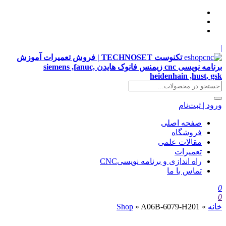
|
تکنوست TECHNOSET | فروش تعمیرات آموزش
برنامه نویسی cnc زیمنس فانوک هایدن siemens ,fanuc,
heidenhain ,hust, gsk
ورود | ثبت‌نام
صفحه اصلی
فروشگاه
مقالات علمی
تعمیرات
راه اندازی و برنامه نویسیCNC
تماس با ما
0
0
خانه
»
A06B-6079-H201
»
Shop