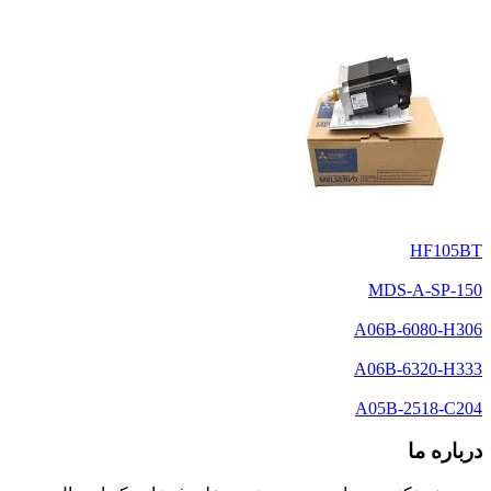
HF105BT
MDS-A-SP-150
A06B-6080-H306
A06B-6320-H333
A05B-2518-C204
درباره ما