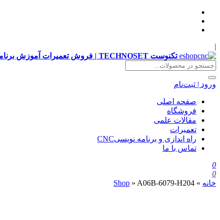
|
تکنوست TECHNOSET | فروش تعمیرات آموزش برنامه نویسی cnc زیمنس فانوک هایدن siemens ,fanuc, heidenhain ,hust, gsk
ورود | ثبت‌نام
صفحه اصلی
فروشگاه
مقالات علمی
تعمیرات
راه اندازی و برنامه نویسیCNC
تماس با ما
0
0
خانه
»
A06B-6079-H204
»
Shop