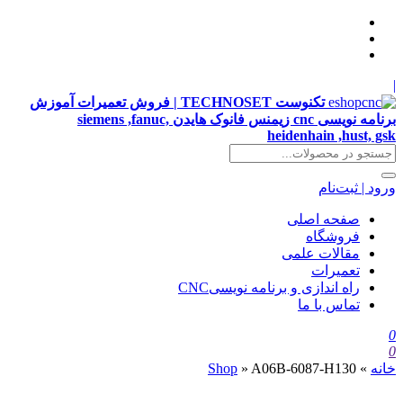
|
تکنوست TECHNOSET | فروش تعمیرات آموزش
برنامه نویسی cnc زیمنس فانوک هایدن siemens ,fanuc,
heidenhain ,hust, gsk
ورود | ثبت‌نام
صفحه اصلی
فروشگاه
مقالات علمی
تعمیرات
راه اندازی و برنامه نویسیCNC
تماس با ما
0
0
خانه
»
A06B-6087-H130
»
Shop