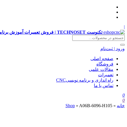
|
تکنوست TECHNOSET | فروش تعمیرات آموزش برنامه نویسی cnc زیمنس فانوک هایدن siemens ,fanuc, heidenhain ,hust, gsk
ورود | ثبت‌نام
صفحه اصلی
فروشگاه
مقالات علمی
تعمیرات
راه اندازی و برنامه نویسیCNC
تماس با ما
0
0
خانه
»
A06B-6096-H105
»
Shop