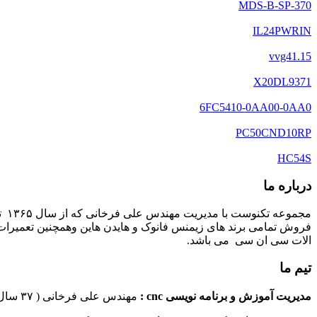
MDS-B-SP-370
IL24PWRIN
vvg41.15
X20DL9371
6FC5410-0AA00-0AA0
PC50CND10RP
HC54S
درباره ما
مج
فروش تمامی برند های زیمنس فانوک و هایدن هاین وهمچنین تعمیرات 
الات سی ان سی می باشد.
تیم ما
مدیریت آموزش و برنامه نویسی cnc :
مهندس علی فرخانی ( ۳۷ سال سابقه کاری در امر برنامه نویسی ماشین های سی ان سی)