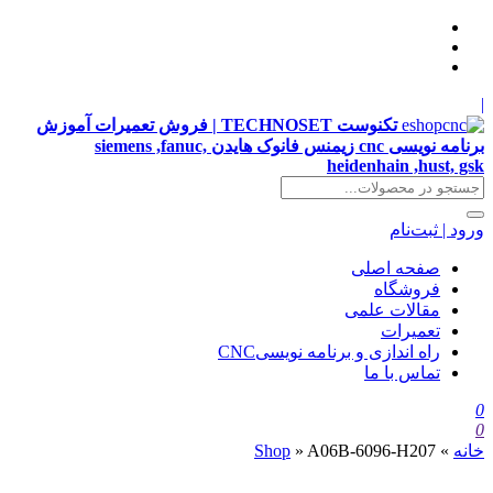
|
تکنوست TECHNOSET | فروش تعمیرات آموزش
برنامه نویسی cnc زیمنس فانوک هایدن siemens ,fanuc,
heidenhain ,hust, gsk
ورود | ثبت‌نام
صفحه اصلی
فروشگاه
مقالات علمی
تعمیرات
راه اندازی و برنامه نویسیCNC
تماس با ما
0
0
خانه
»
A06B-6096-H207
»
Shop