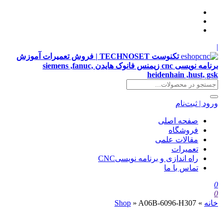
|
تکنوست TECHNOSET | فروش تعمیرات آموزش
برنامه نویسی cnc زیمنس فانوک هایدن siemens ,fanuc,
heidenhain ,hust, gsk
ورود | ثبت‌نام
صفحه اصلی
فروشگاه
مقالات علمی
تعمیرات
راه اندازی و برنامه نویسیCNC
تماس با ما
0
0
خانه
»
A06B-6096-H307
»
Shop