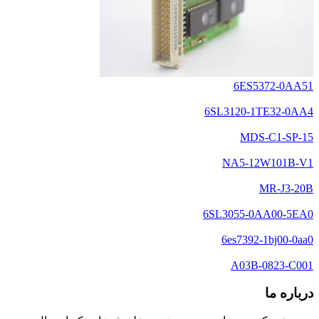
6ES5372-0AA51
6SL3120-1TE32-0AA4
MDS-C1-SP-15
NA5-12W101B-V1
MR-J3-20B
6SL3055-0AA00-5EA0
6es7392-1bj00-0aa0
A03B-0823-C001
درباره ما