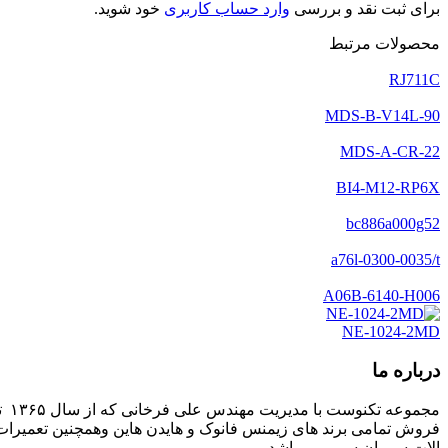
برای ثبت نقد و بررسی
وارد حساب کاربری
خود شوید.
محصولات مرتبط
RJ711C
MDS-B-V14L-90
MDS-A-CR-22
BI4-M12-RP6X
bc886a000g52
a76l-0300-0035/t
A06B-6140-H006
NE-1024-2MD
درباره ما
مج
فروش تمامی برند های زیمنس فانوک و هایدن هاین وهمچنین تعمیرات 
الات سی ان سی می باشد.