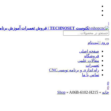
|
تکنوست TECHNOSET | فروش تعمیرات آموزش برنامه نویسی cnc زیمنس فانوک هایدن siemens ,fanuc, heidenhain ,hust, gsk
ورود | ثبت‌نام
صفحه اصلی
فروشگاه
مقالات علمی
تعمیرات
راه اندازی و برنامه نویسیCNC
تماس با ما
0
0
خانه
»
A06B-6102-H215
»
Shop