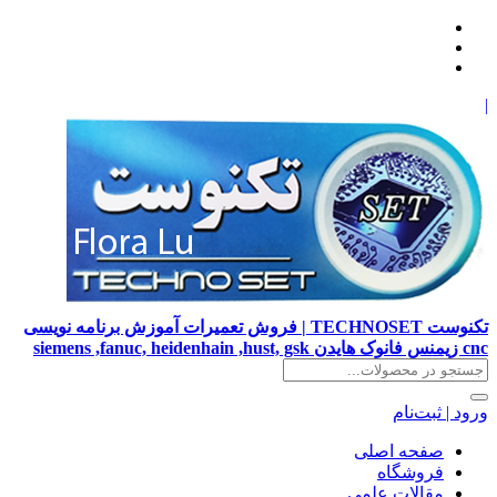
|
تکنوست TECHNOSET | فروش تعمیرات آموزش برنامه نویسی
cnc زیمنس فانوک هایدن siemens ,fanuc, heidenhain ,hust, gsk
ورود | ثبت‌نام
صفحه اصلی
فروشگاه
مقالات علمی