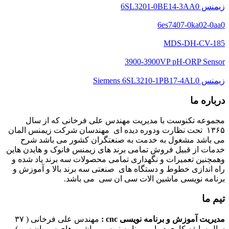
زیمنس 6SL3201-0BE14-3AA0
6es7407-0ka02-0aa0
MDS-DH-CV-185
3900-3900VP pH-ORP Sensor
زیمنس Siemens 6SL3210-1PB17-4AL0
درباره ما
مجموعه تکنوست با مدیریت مهندس علی فرخانی که از سال
۱۳۶۵ تحت نظارت ودوره دیده ای مهندسان شرکت زیمنس المان
می باشد مشغول به خدمت به صنعتگران کشور می باشد شرح
خدمات از قبیل فروش تمامی برند های زیمنس فانوک و هایدن هاین
وهمچنین تعمیرات و نگهداری تمامی محصولات سه برند یاد شده و
راه اندازی خطوط و دستگاه های صنعتی سه برند بالا و آموزش و
برنامه نویسی ماشین الات سی ان سی می باشد.
تیم ما
مدیریت آموزش و برنامه نویسی cnc :
مهندس علی فرخانی ( ۳۷
سال سابقه کاری در امر برنامه نویسی ماشین های سی ان سی)