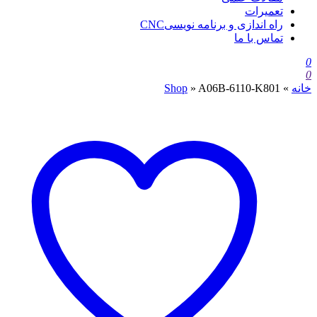
تعمیرات
راه اندازی و برنامه نویسیCNC
تماس با ما
0
0
خانه
»
A06B-6110-K801
»
Shop