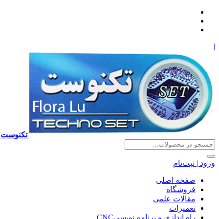
|
تکنوست TECHNOSET | فروش تعمیرات آموزش برنامه نویسی cnc زیمنس فانوک هایدن ns ,fanuc, heidenhain ,hust, gsk
ورود | ثبت‌نام
صفحه اصلی
فروشگاه
مقالات علمی
تعمیرات
راه اندازی و برنامه نویسیCNC