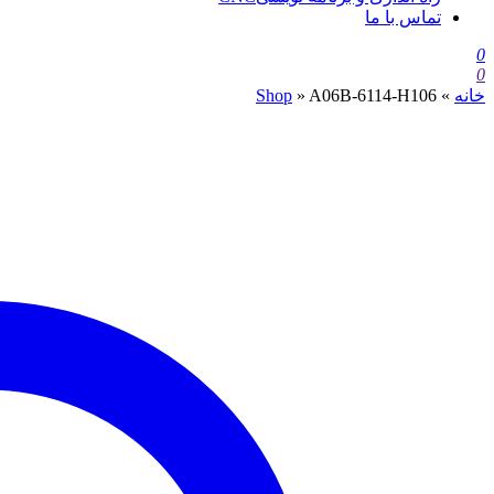
تماس با ما
0
0
خانه
»
A06B-6114-H106
»
Shop