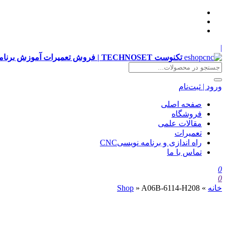
|
تکنوست TECHNOSET | فروش تعمیرات آموزش برنامه نویسی cnc زیمنس فانوک هایدن siemens ,fanuc, heidenhain ,hust, gsk
ورود | ثبت‌نام
صفحه اصلی
فروشگاه
مقالات علمی
تعمیرات
راه اندازی و برنامه نویسیCNC
تماس با ما
0
0
خانه
»
A06B-6114-H208
»
Shop