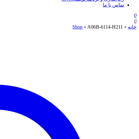
تماس با ما
0
0
خانه
»
A06B-6114-H211
»
Shop