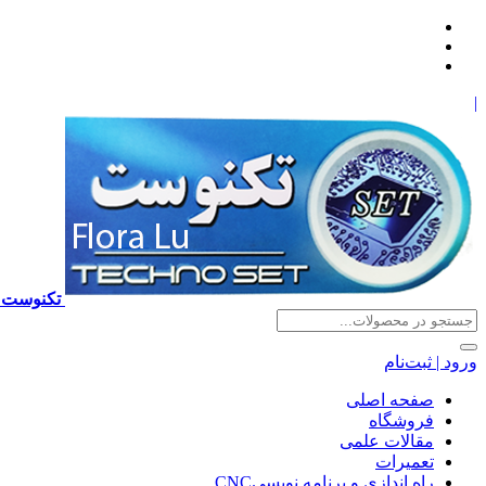
|
تکنوست TECHNOSET | فروش تعمیرات آموزش برنامه نویسی cnc زیمنس فانوک هایدن ns ,fanuc, heidenhain ,hust, gsk
ورود | ثبت‌نام
صفحه اصلی
فروشگاه
مقالات علمی
تعمیرات
راه اندازی و برنامه نویسیCNC