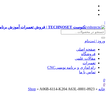
|
تکنوست TECHNOSET | فروش تعمیرات آموزش برنامه نویسی cnc زیمنس فانوک هایدن siemens ,fanuc, heidenhain ,hust, gsk
ورود | ثبت‌نام
صفحه اصلی
فروشگاه
مقالات علمی
تعمیرات
راه اندازی و برنامه نویسیCNC
تماس با ما
0
0
خانه
»
A06B-6114-K204 A63L-0001-0923
»
Shop