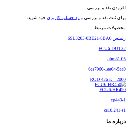
افزودن نقد و بررسی
برای ثبت نقد و بررسی
وارد حساب کاربری
خود شوید.
محصولات مرتبط
زیمنس 6SL3203-0BE21-8BA0
FCU6-DUT32
qbm81.05
6es7960-1aa04-5aa0
ROD 426 E – 2000
FCU6-HR450
cp443-1
cs10.241-s1
درباره ما