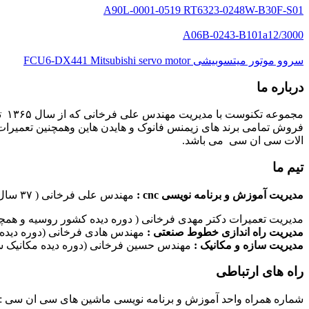
A90L-0001-0519 RT6323-0248W-B30F-S01
A06B-0243-B101a12/3000
سروو موتور میتسوبیشی FCU6-DX441 Mitsubishi servo motor
درباره ما
مج
فروش تمامی برند های زیمنس فانوک و هایدن هاین وهمچنین تعمیرات 
الات سی ان سی می باشد.
تیم ما
مدیریت آموزش و برنامه نویسی cnc :
مهندس علی فرخانی ( ۳۷ سال سابقه کاری در امر برنامه نویسی ماشین های سی ان سی)
مدیریت تعمیرات دکتر مهدی فرخانی ( دوره دیده کشور روسیه و همچن
مدیریت راه اندازی خطوط صنعتی :
مهندس هادی فرخانی (دوره دیده 
مدیریت سازه و مکانیک :
مهندس حسین فرخانی (دوره دیده مکانیک سا
راه های ارتباطی
شماره همراه واحد آموزش و برنامه نویسی ماشین های سی ان سی : ۰۹۱۲۴۰۹۶۱۷۹ شماره همراه واحد راه اندازی خطوط ماشین آلات صنعتی : ۰۹۱۰۱۹۹۷۴۷۰ شماره همراه واحد تعمیرات : ۹۳۸۳۵۲۷۴۵۱