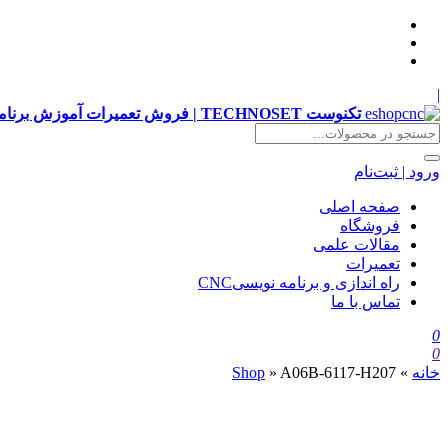
|
تکنوست TECHNOSET | فروش تعمیرات آموزش برنامه نویسی cnc زیمنس فانوک هایدن siemens ,fanuc, heidenhain ,hust, gsk
ورود | ثبت‌نام
صفحه اصلی
فروشگاه
مقالات علمی
تعمیرات
راه اندازی و برنامه نویسیCNC
تماس با ما
0
0
خانه
»
A06B-6117-H207
»
Shop