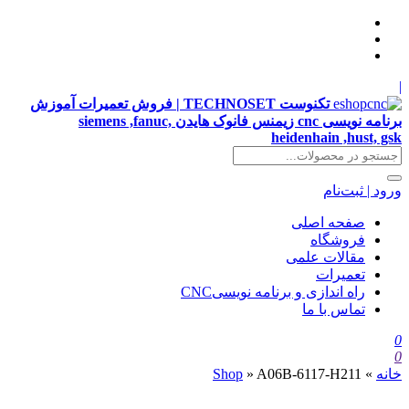
|
تکنوست TECHNOSET | فروش تعمیرات آموزش
برنامه نویسی cnc زیمنس فانوک هایدن siemens ,fanuc,
heidenhain ,hust, gsk
ورود | ثبت‌نام
صفحه اصلی
فروشگاه
مقالات علمی
تعمیرات
راه اندازی و برنامه نویسیCNC
تماس با ما
0
0
خانه
»
A06B-6117-H211
»
Shop