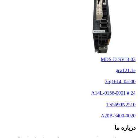
MDS-D-SVJ3-03
gca121.1e
3rg1614_0ac00
A14L-0156-0001＃24
TS5690N2510
A20B-3400-0020
درباره ما