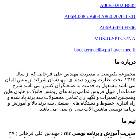
A06B-0202-B805
A06B-0085-B403 A860-2020-T301
A06B-6079-H306
MDS-D-SPJ3-37NA
boeckermeciii-cpu haver mec II
درباره ما
مجموعه تکنوست با مدیریت مهندس علی فرخانی که از سال
۱۳۶۵ تحت نظارت ودوره دیده ای مهندسان شرکت زیمنس المان
می باشد مشغول به خدمت به صنعتگران کشور می باشد شرح
خدمات از قبیل فروش تمامی برند های زیمنس فانوک و هایدن هاین
وهمچنین تعمیرات و نگهداری تمامی محصولات سه برند یاد شده و
راه اندازی خطوط و دستگاه های صنعتی سه برند بالا و آموزش و
برنامه نویسی ماشین الات سی ان سی می باشد.
تیم ما
مدیریت آموزش و برنامه نویسی cnc :
مهندس علی فرخانی ( ۳۷