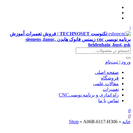
|
تکنوست TECHNOSET | فروش تعمیرات آموزش
برنامه نویسی cnc زیمنس فانوک هایدن siemens ,fanuc,
heidenhain ,hust, gsk
ورود | ثبت‌نام
صفحه اصلی
فروشگاه
مقالات علمی
تعمیرات
راه اندازی و برنامه نویسیCNC
تماس با ما
0
0
خانه
»
A06B-6117-H306
»
Shop