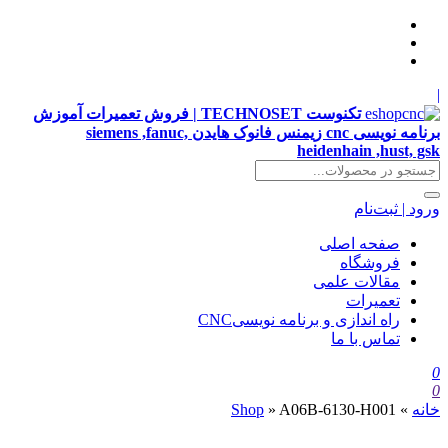
|
تکنوست TECHNOSET | فروش تعمیرات آموزش
برنامه نویسی cnc زیمنس فانوک هایدن siemens ,fanuc,
heidenhain ,hust, gsk
ورود | ثبت‌نام
صفحه اصلی
فروشگاه
مقالات علمی
تعمیرات
راه اندازی و برنامه نویسیCNC
تماس با ما
0
0
خانه
»
A06B-6130-H001
»
Shop