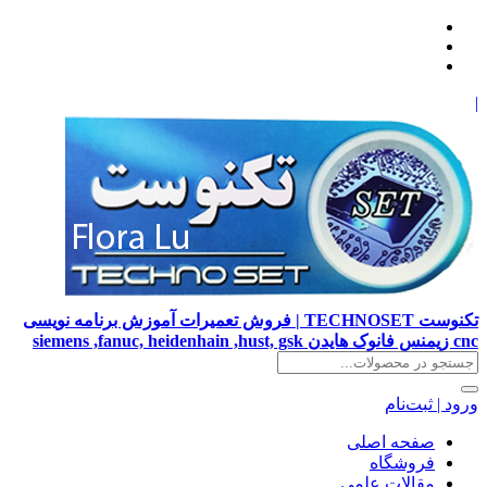
|
تکنوست TECHNOSET | فروش تعمیرات آموزش برنامه نویسی
cnc زیمنس فانوک هایدن siemens ,fanuc, heidenhain ,hust, gsk
ورود | ثبت‌نام
صفحه اصلی
فروشگاه
مقالات علمی