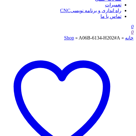
تعمیرات
راه اندازی و برنامه نویسیCNC
تماس با ما
0
0
خانه
»
A06B-6134-H202#A
»
Shop