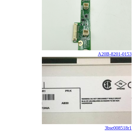
A20B-8201-0153
3bse008518r1