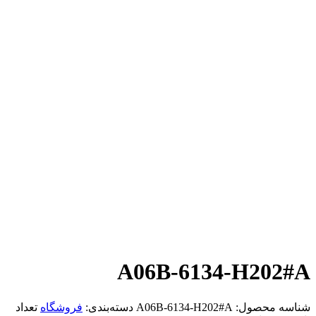
A06B-6134-H202#A
شناسه محصول:
A06B-6134-H202#A
دسته‌بندی:
فروشگاه
تعداد