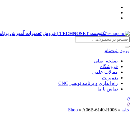
|
تکنوست TECHNOSET | فروش تعمیرات آموزش برنامه نویسی cnc زیمنس فانوک هایدن siemens ,fanuc, heidenhain ,hust, gsk
ورود | ثبت‌نام
صفحه اصلی
فروشگاه
مقالات علمی
تعمیرات
راه اندازی و برنامه نویسیCNC
تماس با ما
0
0
خانه
»
A06B-6140-H006
»
Shop