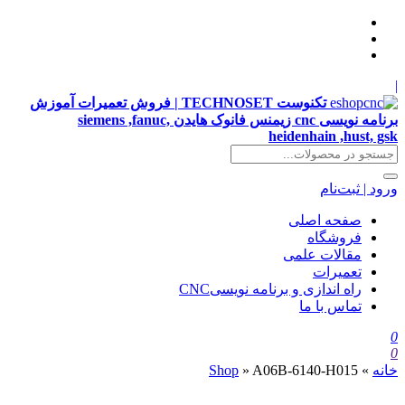
|
تکنوست TECHNOSET | فروش تعمیرات آموزش
برنامه نویسی cnc زیمنس فانوک هایدن siemens ,fanuc,
heidenhain ,hust, gsk
ورود | ثبت‌نام
صفحه اصلی
فروشگاه
مقالات علمی
تعمیرات
راه اندازی و برنامه نویسیCNC
تماس با ما
0
0
خانه
»
A06B-6140-H015
»
Shop