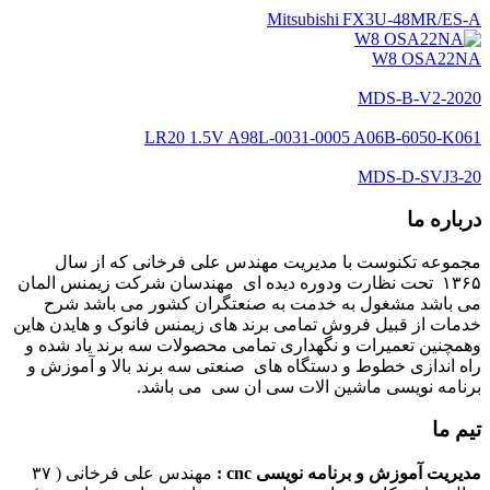
Mitsubishi FX3U‑48MR/ES‑A
W8 OSA22NA
MDS-B-V2-2020
LR20 1.5V A98L-0031-0005 A06B-6050-K061
MDS-D-SVJ3-20
درباره ما
مجموعه تکنوست با مدیریت مهندس علی فرخانی که از سال
۱۳۶۵ تحت نظارت ودوره دیده ای مهندسان شرکت زیمنس المان
می باشد مشغول به خدمت به صنعتگران کشور می باشد شرح
خدمات از قبیل فروش تمامی برند های زیمنس فانوک و هایدن هاین
وهمچنین تعمیرات و نگهداری تمامی محصولات سه برند یاد شده و
راه اندازی خطوط و دستگاه های صنعتی سه برند بالا و آموزش و
برنامه نویسی ماشین الات سی ان سی می باشد.
تیم ما
مدیریت آموزش و برنامه نویسی cnc :
مهندس علی فرخانی ( ۳۷