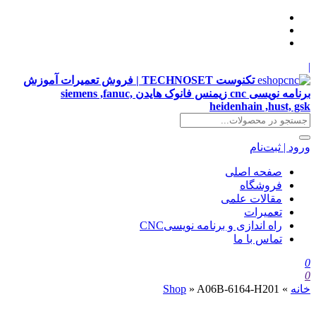
|
تکنوست TECHNOSET | فروش تعمیرات آموزش
برنامه نویسی cnc زیمنس فانوک هایدن siemens ,fanuc,
heidenhain ,hust, gsk
ورود | ثبت‌نام
صفحه اصلی
فروشگاه
مقالات علمی
تعمیرات
راه اندازی و برنامه نویسیCNC
تماس با ما
0
0
خانه
»
A06B-6164-H201
»
Shop