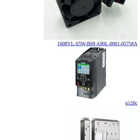
1608VL-S5W-B69 A90L-0001-0575#A
g120c