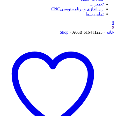
تعمیرات
راه اندازی و برنامه نویسیCNC
تماس با ما
0
0
خانه
»
A06B-6164-H223
»
Shop