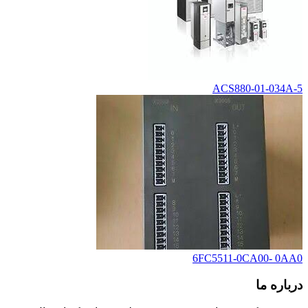
ACS880-01-034A-5
6FC5511-0CA00- 0AA0
درباره ما