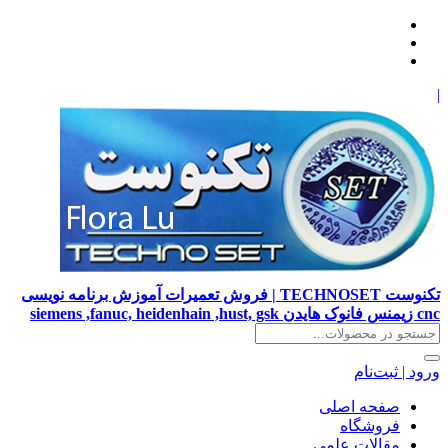
|
تکنوست TECHNOSET | فروش تعمیرات آموزش برنامه نویسی
cnc زیمنس فانوک هایدن siemens ,fanuc, heidenhain ,hust, gsk
ورود | ثبت‌نام
صفحه اصلی
فروشگاه
مقالات علمی