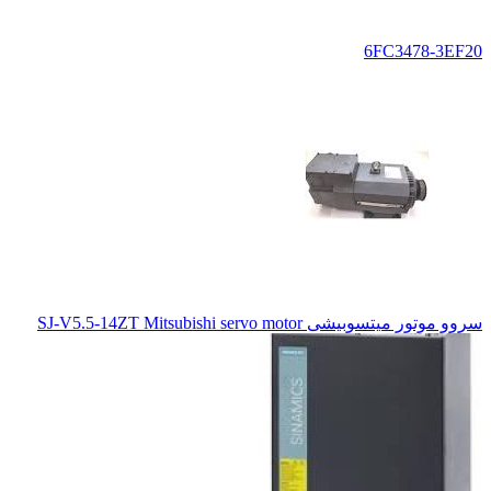
6FC3478-3EF20
سروو موتور میتسوبیشی SJ-V5.5-14ZT Mitsubishi servo motor