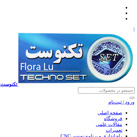
|
تکنوست TECHNOSET | فروش تعمیرات آموزش برنامه نویسی cnc زیمنس فانوک هایدن ns ,fanuc, heidenhain ,hust, gsk
ورود | ثبت‌نام
صفحه اصلی
فروشگاه
مقالات علمی
تعمیرات
راه اندازی و برنامه نویسیCNC