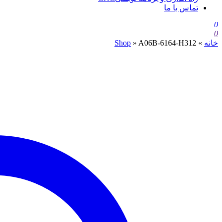
تماس با ما
0
0
خانه
»
A06B-6164-H312
»
Shop