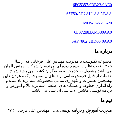
6FC5357-0BB23-0AE0
65F50-AE2AH1AAABAA
MDS-D-SVJ3-20
6ES72883AM030AA0
6AV7862-2BD00-0AA0
درباره ما
مجموعه تکنوست با مدیریت مهندس علی فرخانی که از سال
۱۳۶۵ تحت نظارت ودوره دیده ای مهندسان شرکت زیمنس المان
می باشد مشغول به خدمت به صنعتگران کشور می باشد شرح
خدمات از قبیل فروش تمامی برند های زیمنس فانوک و هایدن هاین
وهمچنین تعمیرات و نگهداری تمامی محصولات سه برند یاد شده و
راه اندازی خطوط و دستگاه های صنعتی سه برند بالا و آموزش و
برنامه نویسی ماشین الات سی ان سی می باشد.
تیم ما
مدیریت آموزش و برنامه نویسی cnc :
مهندس علی فرخانی ( ۳۷