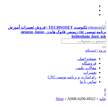
|
تکنوست TECHNOSET | فروش تعمیرات آموزش
برنامه نویسی cnc زیمنس فانوک هایدن siemens ,fanuc,
heidenhain ,hust, gsk
ورود | ثبت‌نام
صفحه اصلی
فروشگاه
مقالات علمی
تعمیرات
راه اندازی و برنامه نویسیCNC
تماس با ما
0
0
خانه
»
A06B-6200-H022
»
Shop