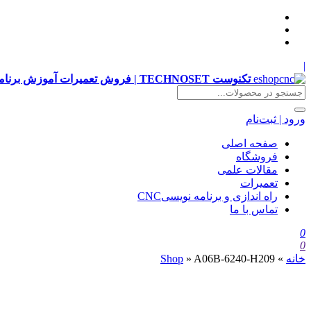
|
تکنوست TECHNOSET | فروش تعمیرات آموزش برنامه نویسی cnc زیمنس فانوک هایدن siemens ,fanuc, heidenhain ,hust, gsk
ورود | ثبت‌نام
صفحه اصلی
فروشگاه
مقالات علمی
تعمیرات
راه اندازی و برنامه نویسیCNC
تماس با ما
0
0
خانه
»
A06B-6240-H209
»
Shop