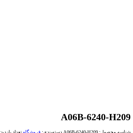
A06B-6240-H209
شناسه محصول:
A06B-6240-H209
دسته‌بندی:
فروشگاه
تعداد بازدید: