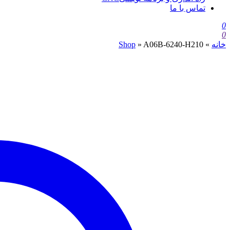
تماس با ما
0
0
خانه
»
A06B-6240-H210
»
Shop