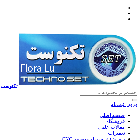
|
تکنوست TECHNOSET | فروش تعمیرات آموزش برنامه نویسی cnc زیمنس فانوک هایدن ns ,fanuc, heidenhain ,hust, gsk
ورود | ثبت‌نام
صفحه اصلی
فروشگاه
مقالات علمی
تعمیرات
راه اندازی و برنامه نویسیCNC