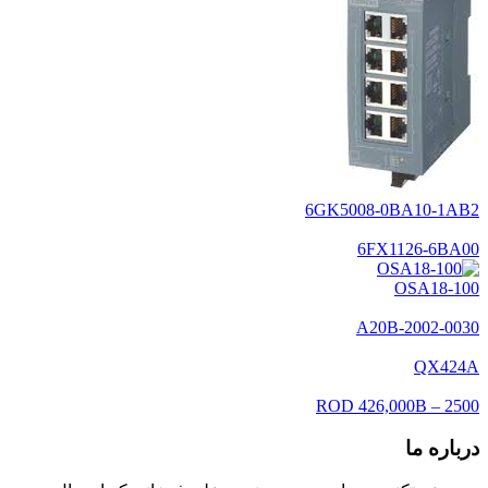
6GK5008-0BA10-1AB2
6FX1126-6BA00
OSA18-100
A20B-2002-0030
QX424A
ROD 426,000B – 2500
درباره ما