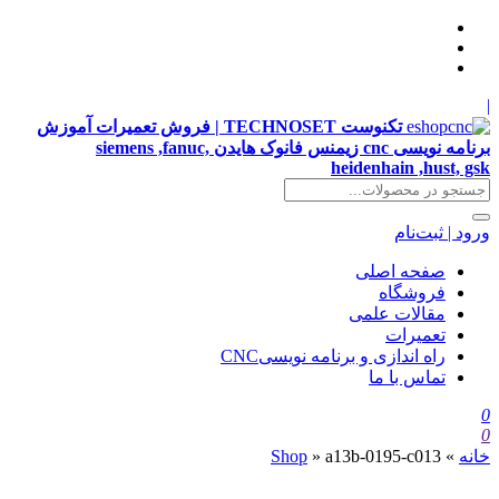
|
تکنوست TECHNOSET | فروش تعمیرات آموزش
برنامه نویسی cnc زیمنس فانوک هایدن siemens ,fanuc,
heidenhain ,hust, gsk
ورود | ثبت‌نام
صفحه اصلی
فروشگاه
مقالات علمی
تعمیرات
راه اندازی و برنامه نویسیCNC
تماس با ما
0
0
خانه
»
a13b-0195-c013
»
Shop