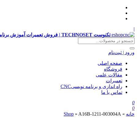
|
تکنوست TECHNOSET | فروش تعمیرات آموزش برنامه نویسی cnc زیمنس فانوک هایدن siemens ,fanuc, heidenhain ,hust, gsk
ورود | ثبت‌نام
صفحه اصلی
فروشگاه
مقالات علمی
تعمیرات
راه اندازی و برنامه نویسیCNC
تماس با ما
0
0
خانه
»
A16B-1211-003004A
»
Shop