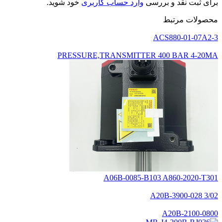
برای ثبت نقد و بررسی
وارد حساب کاربری
خود شوید.
محصولات مرتبط
ACS880-01-07A2-3
PRESSURE,TRANSMITTER 400 BAR 4-20MA
A06B-0085-B103 A860-2020-T301
A20B-3900-028 3/02
A20B-2100-0800