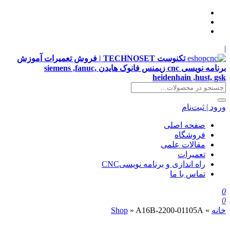
|
تکنوست TECHNOSET | فروش تعمیرات آموزش
برنامه نویسی cnc زیمنس فانوک هایدن siemens ,fanuc,
heidenhain ,hust, gsk
ورود | ثبت‌نام
صفحه اصلی
فروشگاه
مقالات علمی
تعمیرات
راه اندازی و برنامه نویسیCNC
تماس با ما
0
0
خانه
»
A16B-2200-01105A
»
Shop