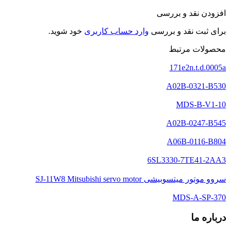
افزودن نقد و بررسی
برای ثبت نقد و بررسی
وارد حساب کاربری
خود شوید.
محصولات مرتبط
171e2n.t.d.0005a
A02B-0321-B530
MDS-B-V1-10
A02B-0247-B545
A06B-0116-B804
6SL3330-7TE41-2AA3
سروو موتور میتسوبیشی SJ-11W8 Mitsubishi servo motor
MDS-A-SP-370
درباره ما