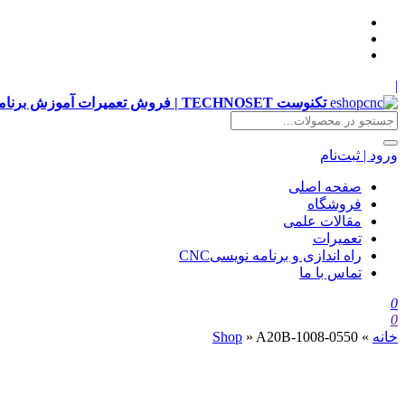
|
تکنوست TECHNOSET | فروش تعمیرات آموزش برنامه نویسی cnc زیمنس فانوک هایدن siemens ,fanuc, heidenhain ,hust, gsk
ورود | ثبت‌نام
صفحه اصلی
فروشگاه
مقالات علمی
تعمیرات
راه اندازی و برنامه نویسیCNC
تماس با ما
0
0
خانه
»
A20B-1008-0550
»
Shop