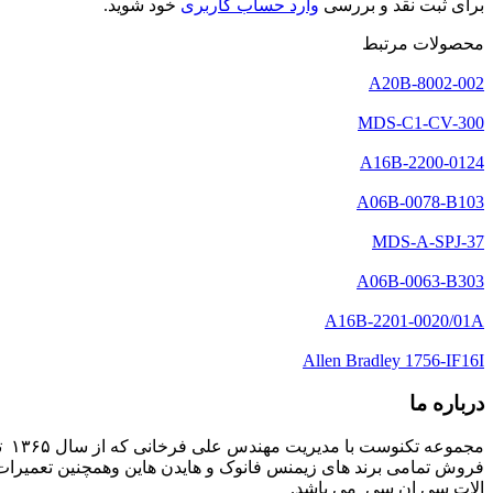
برای ثبت نقد و بررسی
وارد حساب کاربری
خود شوید.
محصولات مرتبط
A20B-8002-002
MDS-C1-CV-300
A16B-2200-0124
A06B-0078-B103
MDS-A-SPJ-37
A06B-0063-B303
A16B-2201-0020/01A
Allen Bradley 1756-IF16I
درباره ما
مج
فروش تمامی برند های زیمنس فانوک و هایدن هاین وهمچنین تعمیرات 
الات سی ان سی می باشد.