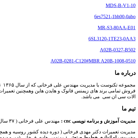
MDS-B-V1-10
6es7521-1bh00-0abo
MR-S3-80AA-E01
6SL3120-1TE23-0AA3
A02B-0327-B502
A02B-0281-C120#MBR A20B-1008-0510
درباره ما
مج
فروش تمامی برند های زیمنس فانوک و هایدن هاین وهمچنین تعمیرات 
الات سی ان سی می باشد.
تیم ما
مدیریت آموزش و برنامه نویسی cnc :
مهندس علی فرخانی ( ۳۷ سال سابقه کاری در امر برنامه نویسی ماشین های سی ان سی)
مدیریت تعمیرات دکتر مهدی فرخانی ( دوره دیده کشور روسیه و همچن
مدیریت راه اندازی خطوط صنعتی :
مهندس هادی فرخانی (دوره دیده 