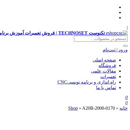
|
تکنوست TECHNOSET | فروش تعمیرات آموزش برنامه نویسی cnc زیمنس فانوک هایدن siemens ,fanuc, heidenhain ,hust, gsk
ورود | ثبت‌نام
صفحه اصلی
فروشگاه
مقالات علمی
تعمیرات
راه اندازی و برنامه نویسیCNC
تماس با ما
0
0
خانه
»
A20B-2000-0170
»
Shop