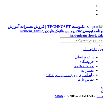
|
تکنوست TECHNOSET | فروش تعمیرات آموزش
برنامه نویسی cnc زیمنس فانوک هایدن siemens ,fanuc,
heidenhain ,hust, gsk
ورود | ثبت‌نام
صفحه اصلی
فروشگاه
مقالات علمی
تعمیرات
راه اندازی و برنامه نویسیCNC
تماس با ما
0
0
خانه
»
A20B-2200-0650
»
Shop