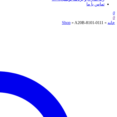
تماس با ما
0
0
خانه
»
A20B-8101-0111
»
Shop