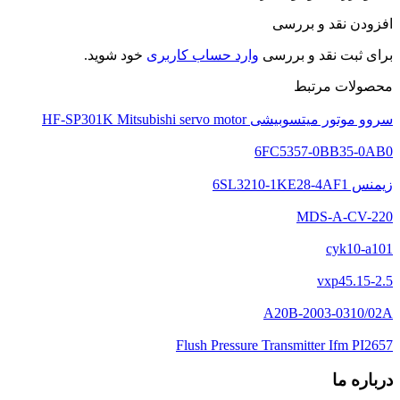
افزودن نقد و بررسی
برای ثبت نقد و بررسی
وارد حساب کاربری
خود شوید.
محصولات مرتبط
سروو موتور میتسوبیشی HF-SP301K Mitsubishi servo motor
6FC5357-0BB35-0AB0
زیمنس 6SL3210-1KE28-4AF1
MDS-A-CV-220
cyk10-a101
vxp45.15-2.5
A20B-2003-0310/02A
Flush Pressure Transmitter Ifm PI2657
درباره ما