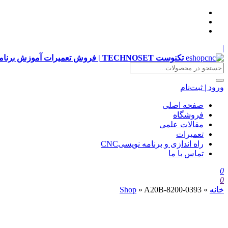
|
تکنوست TECHNOSET | فروش تعمیرات آموزش برنامه نویسی cnc زیمنس فانوک هایدن siemens ,fanuc, heidenhain ,hust, gsk
ورود | ثبت‌نام
صفحه اصلی
فروشگاه
مقالات علمی
تعمیرات
راه اندازی و برنامه نویسیCNC
تماس با ما
0
0
خانه
»
A20B-8200-0393
»
Shop