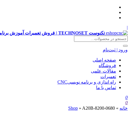
|
تکنوست TECHNOSET | فروش تعمیرات آموزش برنامه نویسی cnc زیمنس فانوک هایدن siemens ,fanuc, heidenhain ,hust, gsk
ورود | ثبت‌نام
صفحه اصلی
فروشگاه
مقالات علمی
تعمیرات
راه اندازی و برنامه نویسیCNC
تماس با ما
0
0
خانه
»
A20B-8200-0680
»
Shop