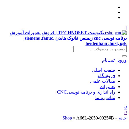
|
تکنوست TECHNOSET | فروش تعمیرات آموزش
برنامه نویسی cnc زیمنس فانوک هایدن siemens ,fanuc,
heidenhain ,hust, gsk
ورود | ثبت‌نام
صفحه اصلی
فروشگاه
مقالات علمی
تعمیرات
راه اندازی و برنامه نویسیCNC
تماس با ما
0
0
خانه
»
A66L-2050-0025#B
»
Shop