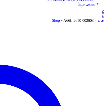
تماس با ما
0
0
خانه
»
A66L-2050-002603
»
Shop