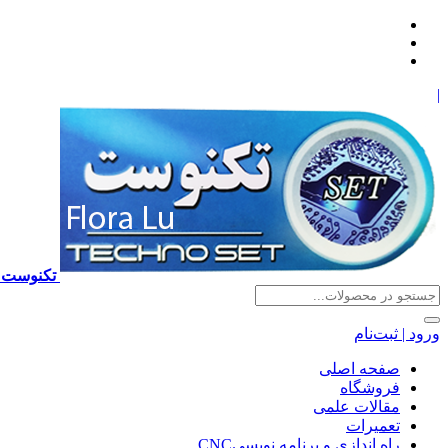
|
تکنوست TECHNOSET | فروش تعمیرات آموزش برنامه نویسی cnc زیمنس فانوک هایدن ns ,fanuc, heidenhain ,hust, gsk
ورود | ثبت‌نام
صفحه اصلی
فروشگاه
مقالات علمی
تعمیرات
راه اندازی و برنامه نویسیCNC