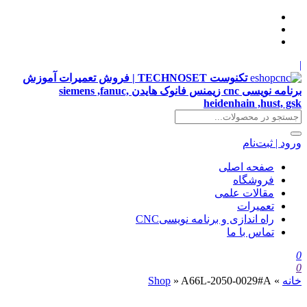
|
تکنوست TECHNOSET | فروش تعمیرات آموزش
برنامه نویسی cnc زیمنس فانوک هایدن siemens ,fanuc,
heidenhain ,hust, gsk
ورود | ثبت‌نام
صفحه اصلی
فروشگاه
مقالات علمی
تعمیرات
راه اندازی و برنامه نویسیCNC
تماس با ما
0
0
خانه
»
A66L-2050-0029#A
»
Shop