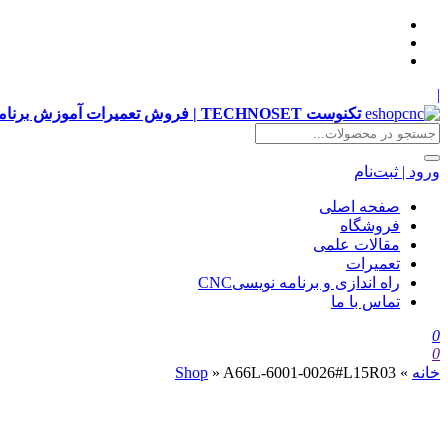
|
تکنوست TECHNOSET | فروش تعمیرات آموزش برنامه نویسی cnc زیمنس فانوک هایدن siemens ,fanuc, heidenhain ,hust, gsk
ورود | ثبت‌نام
صفحه اصلی
فروشگاه
مقالات علمی
تعمیرات
راه اندازی و برنامه نویسیCNC
تماس با ما
0
0
خانه
»
A66L-6001-0026#L15R03
»
Shop