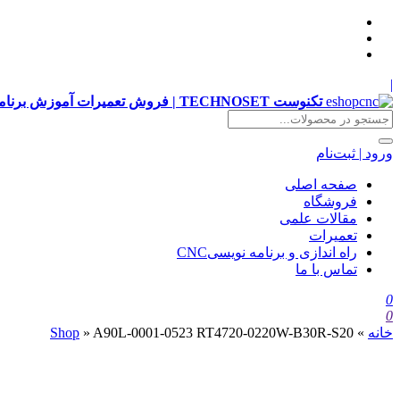
|
تکنوست TECHNOSET | فروش تعمیرات آموزش برنامه نویسی cnc زیمنس فانوک هایدن siemens ,fanuc, heidenhain ,hust, gsk
ورود | ثبت‌نام
صفحه اصلی
فروشگاه
مقالات علمی
تعمیرات
راه اندازی و برنامه نویسیCNC
تماس با ما
0
0
خانه
»
A90L-0001-0523 RT4720-0220W-B30R-S20
»
Shop