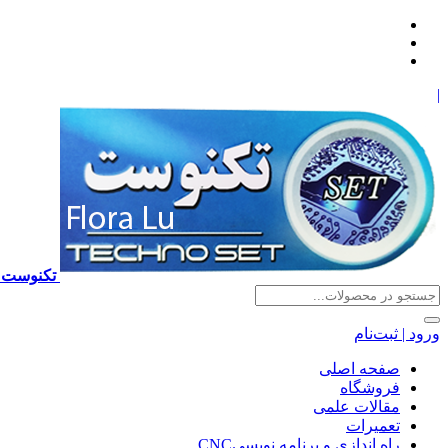
|
تکنوست TECHNOSET | فروش تعمیرات آموزش برنامه نویسی cnc زیمنس فانوک هایدن ns ,fanuc, heidenhain ,hust, gsk
ورود | ثبت‌نام
صفحه اصلی
فروشگاه
مقالات علمی
تعمیرات
راه اندازی و برنامه نویسیCNC