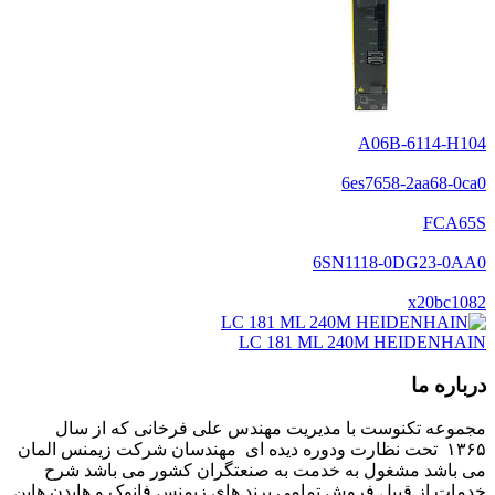
A06B-6114-H104
6es7658-2aa68-0ca0
FCA65S
6SN1118-0DG23-0AA0
x20bc1082
LC 181 ML 240M HEIDENHAIN
درباره ما
مجموعه تکنوست با مدیریت مهندس علی فرخانی که از سال
۱۳۶۵ تحت نظارت ودوره دیده ای مهندسان شرکت زیمنس المان
می باشد مشغول به خدمت به صنعتگران کشور می باشد شرح
خدمات از قبیل فروش تمامی برند های زیمنس فانوک و هایدن هاین