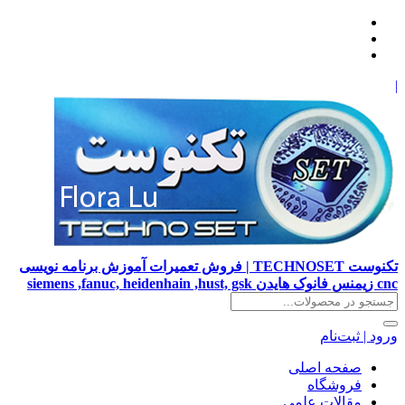
|
تکنوست TECHNOSET | فروش تعمیرات آموزش برنامه نویسی
cnc زیمنس فانوک هایدن siemens ,fanuc, heidenhain ,hust, gsk
ورود | ثبت‌نام
صفحه اصلی
فروشگاه
مقالات علمی