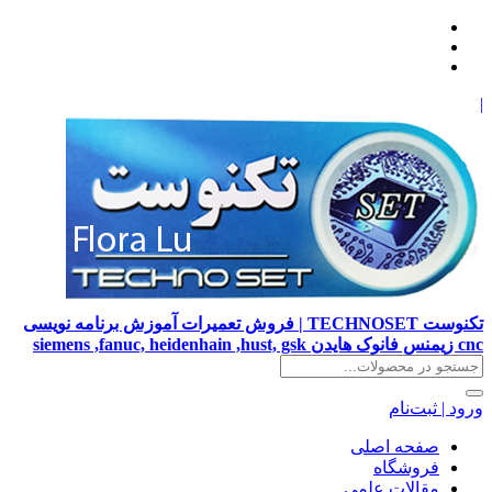
|
تکنوست TECHNOSET | فروش تعمیرات آموزش برنامه نویسی
cnc زیمنس فانوک هایدن siemens ,fanuc, heidenhain ,hust, gsk
ورود | ثبت‌نام
صفحه اصلی
فروشگاه
مقالات علمی