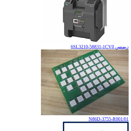
زیمنس 6SL3210-58831-1CV0
01/N86D-3755-R001