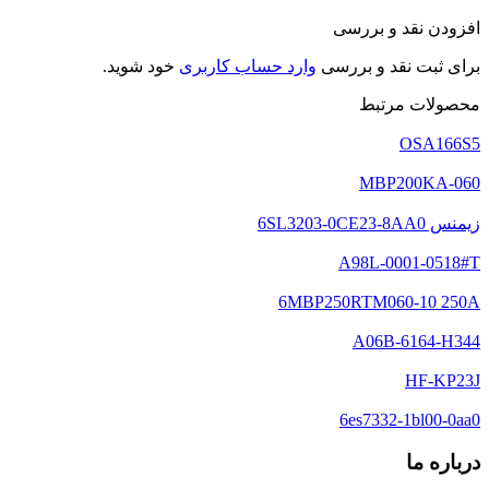
افزودن نقد و بررسی
برای ثبت نقد و بررسی
وارد حساب کاربری
خود شوید.
محصولات مرتبط
OSA166S5
MBP200KA-060
زیمنس 6SL3203-0CE23-8AA0
A98L-0001-0518#T
6MBP250RTM060-10 250A
A06B-6164-H344
HF-KP23J
6es7332-1bl00-0aa0
درباره ما