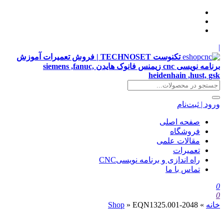
|
تکنوست TECHNOSET | فروش تعمیرات آموزش
برنامه نویسی cnc زیمنس فانوک هایدن siemens ,fanuc,
heidenhain ,hust, gsk
ورود | ثبت‌نام
صفحه اصلی
فروشگاه
مقالات علمی
تعمیرات
راه اندازی و برنامه نویسیCNC
تماس با ما
0
0
خانه
»
EQN1325.001-2048
»
Shop