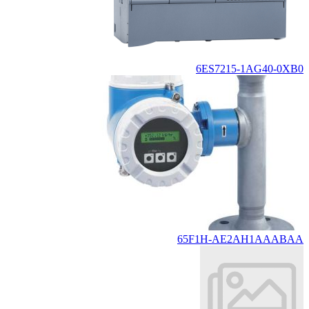
6ES7215-1AG40-0XB0
65F1H-AE2AH1AAABAA