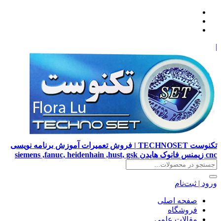
|
تکنوست TECHNOSET | فروش تعمیرات آموزش برنامه نویسی
cnc زیمنس فانوک هایدن siemens ,fanuc, heidenhain ,hust, gsk
ورود | ثبت‌نام
صفحه اصلی
فروشگاه
مقالات علمی