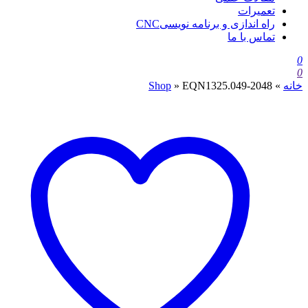
تعمیرات
راه اندازی و برنامه نویسیCNC
تماس با ما
0
0
خانه
»
EQN1325.049-2048
»
Shop