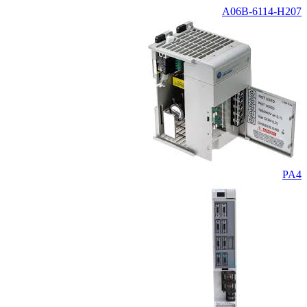
A06B-6114-H207
PA4