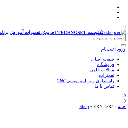
|
تکنوست TECHNOSET | فروش تعمیرات آموزش برنامه نویسی cnc زیمنس فانوک هایدن siemens ,fanuc, heidenhain ,hust, gsk
ورود | ثبت‌نام
صفحه اصلی
فروشگاه
مقالات علمی
تعمیرات
راه اندازی و برنامه نویسیCNC
تماس با ما
0
0
خانه
»
ERN 1387
»
Shop