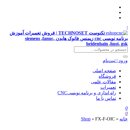
|
تکنوست TECHNOSET | فروش تعمیرات آموزش
برنامه نویسی cnc زیمنس فانوک هایدن siemens ,fanuc,
heidenhain ,hust, gsk
ورود | ثبت‌نام
صفحه اصلی
فروشگاه
مقالات علمی
تعمیرات
راه اندازی و برنامه نویسیCNC
تماس با ما
0
0
خانه
»
FX-F-OIC
»
Shop