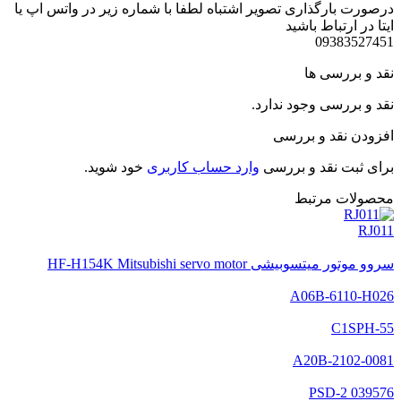
درصورت بارگذاری تصویر اشتباه لطفا با شماره زیر در واتس اپ یا
ایتا در ارتباط باشید
09383527451
نقد و بررسی ها
نقد و بررسی وجود ندارد.
افزودن نقد و بررسی
برای ثبت نقد و بررسی
وارد حساب کاربری
خود شوید.
محصولات مرتبط
RJ011
سروو موتور میتسوبیشی HF-H154K Mitsubishi servo motor
A06B-6110-H026
C1SPH-55
A20B-2102-0081
PSD-2 039576