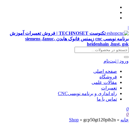
|
تکنوست TECHNOSET | فروش تعمیرات آموزش
برنامه نویسی cnc زیمنس فانوک هایدن siemens ,fanuc,
heidenhain ,hust, gsk
ورود | ثبت‌نام
صفحه اصلی
فروشگاه
مقالات علمی
تعمیرات
راه اندازی و برنامه نویسیCNC
تماس با ما
0
0
خانه
»
gcp50gt120pib2n
»
Shop