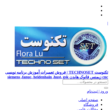
|
تکنوست TECHNOSET | فروش تعمیرات آموزش برنامه نویسی
cnc زیمنس فانوک هایدن siemens ,fanuc, heidenhain ,hust, gsk
ورود | ثبت‌نام
صفحه اصلی
فروشگاه
مقالات علمی