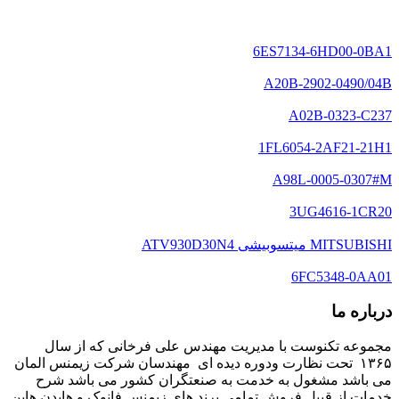
6ES7134-6HD00-0BA1
A20B-2902-0490/04B
A02B-0323-C237
1FL6054-2AF21-21H1
A98L-0005-0307#M
3UG4616-1CR20
MITSUBISHI میتسوبیشی ATV930D30N4
6FC5348-0AA01
درباره ما
مجموعه تکنوست با مدیریت مهندس علی فرخانی که از سال
۱۳۶۵ تحت نظارت ودوره دیده ای مهندسان شرکت زیمنس المان
می باشد مشغول به خدمت به صنعتگران کشور می باشد شرح
خدمات از قبیل فروش تمامی برند های زیمنس فانوک و هایدن هاین