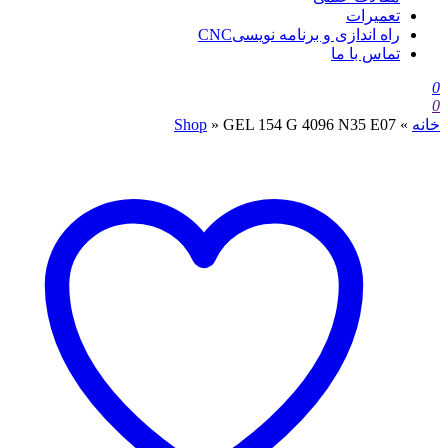
تعمیرات
راه اندازی و برنامه نویسیCNC
تماس با ما
0
0
خانه
»
GEL 154 G 4096 N35 E07
»
Shop