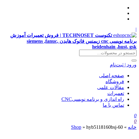
|
تکنوست TECHNOSET | فروش تعمیرات آموزش
برنامه نویسی cnc زیمنس فانوک هایدن siemens ,fanuc,
heidenhain ,hust, gsk
ورود | ثبت‌نام
صفحه اصلی
فروشگاه
مقالات علمی
تعمیرات
راه اندازی و برنامه نویسیCNC
تماس با ما
0
0
خانه
»
hyb5118160bsj-60
»
Shop