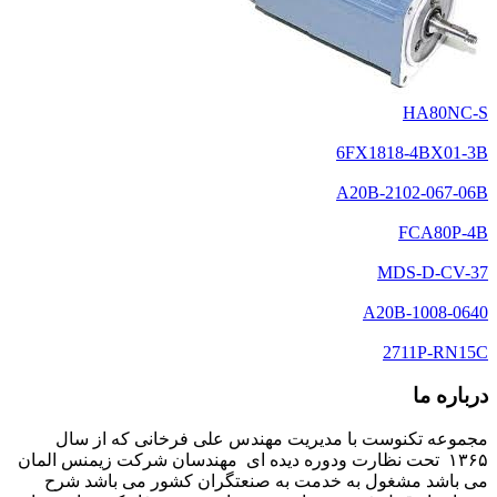
HA80NC-S
6FX1818-4BX01-3B
A20B-2102-067-06B
FCA80P-4B
MDS-D-CV-37
A20B-1008-0640
2711P-RN15C
درباره ما
مجموعه تکنوست با مدیریت مهندس علی فرخانی که از سال
۱۳۶۵ تحت نظارت ودوره دیده ای مهندسان شرکت زیمنس المان
می باشد مشغول به خدمت به صنعتگران کشور می باشد شرح