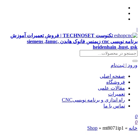
|
تکنوست TECHNOSET | فروش تعمیرات آموزش
برنامه نویسی cnc زیمنس فانوک هایدن siemens ,fanuc,
heidenhain ,hust, gsk
ورود | ثبت‌نام
صفحه اصلی
فروشگاه
مقالات علمی
تعمیرات
راه اندازی و برنامه نویسیCNC
تماس با ما
0
0
خانه
»
mt8071ip1
»
Shop