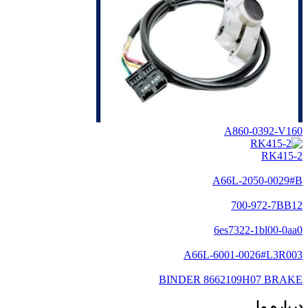
A860-0392-V160
RK415-2
A66L-2050-0029#B
700-972-7BB12
6es7322-1bl00-0aa0
A66L-6001-0026#L3R003
BINDER 8662109H07 BRAKE
درباره ما